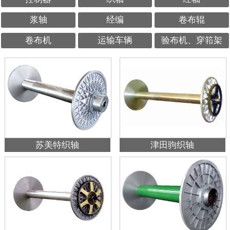
浆轴
经编
卷布辊
卷布机
运输车辆
验布机、穿筘架
苏美特织轴
津田驹织轴